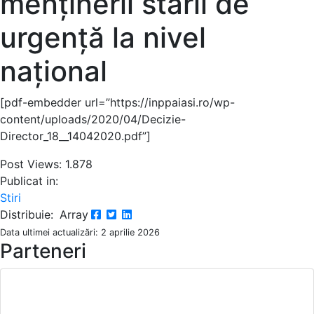
menținerii stării de
urgență la nivel
național
[pdf-embedder url=”https://inppaiasi.ro/wp-
content/uploads/2020/04/Decizie-
Director_18__14042020.pdf”]
Post Views:
1.878
Publicat in:
Stiri
Distribuie:
Array
Data ultimei actualizări: 2 aprilie 2026
Parteneri